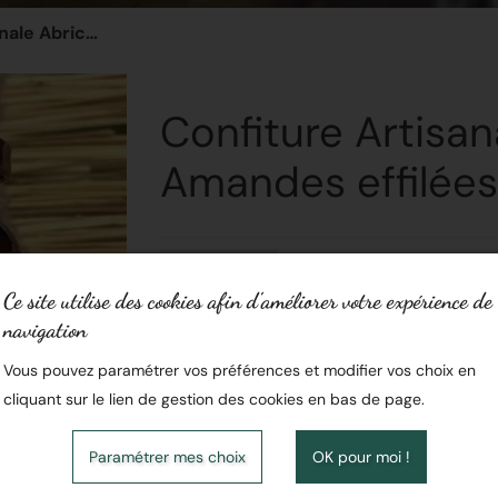
Confiture Artisanale Abricot Amandes effilées
Confiture Artisan
Amandes effilées
EN STOCK
Ce site utilise des cookies afin d’améliorer votre expérience de
Matière grasse sur produit fini :
navigation
Label :
Vous pouvez paramétrer vos préférences et modifier vos choix en
cliquant sur le lien de gestion des cookies en bas de page.
5,20 € / piece
Paramétrer mes choix
OK pour moi !
Ajouter au panier