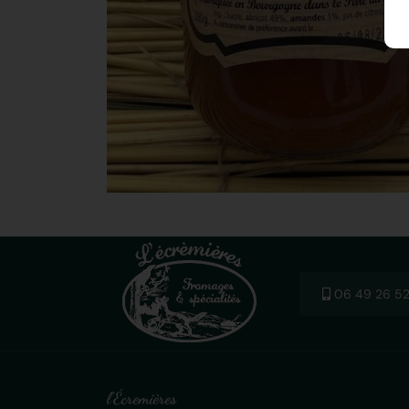
06 49 26 52
l'Écremières