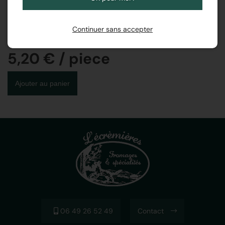
Matière grasse sur produit fini :
Continuer sans accepter
Label :
5,20 € / piece
Ajouter au panier
06 49 26 52 49
Contact