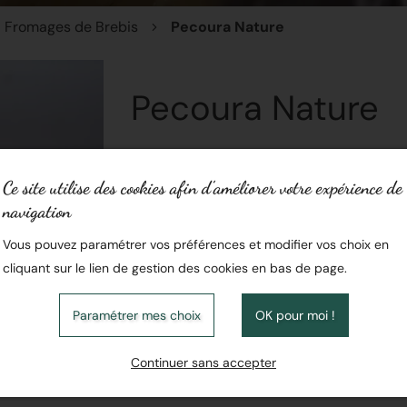
Fromages de Brebis
Pecoura Nature
Pecoura Nature
INDISPONIBLE
Ce site utilise des cookies afin d’améliorer votre expérience de
navigation
Sa pâte est fine et veloutée avec une croû
Vous pouvez paramétrer vos préférences et modifier vos choix en
Origine :
Fromage au lait de brebis
cliquant sur le lien de gestion des cookies en bas de page.
Famille :
Pâte molle
Paramétrer mes choix
OK pour moi !
Région :
Corse
Continuer sans accepter
Traitement du lait :
Lait cru