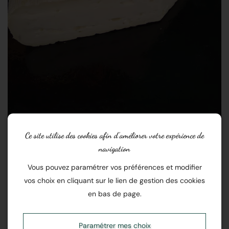
Ce site utilise des cookies afin d’améliorer votre expérience de
Saint Denis
navigation
Vous pouvez paramétrer vos préférences et modifier
vos choix en cliquant sur le lien de gestion des cookies
En stock
en bas de page.
Ce fromage de chèvre à pâte molle est doux crémeux.
Paramétrer mes choix
Son affinage dure 4 mois en cave comme le saint