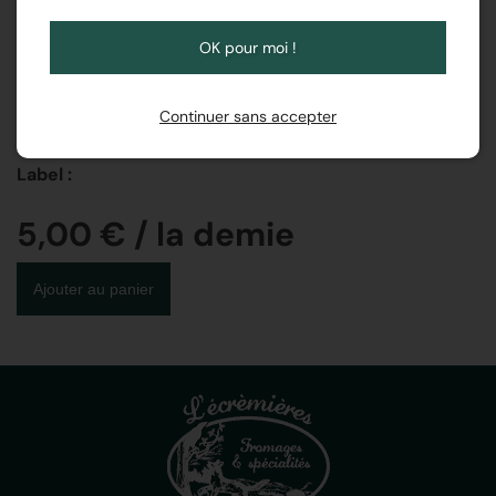
Région :
Normandie
OK pour moi !
Traitement du lait :
Lait cru
Continuer sans accepter
Matière grasse sur produit fini :
25%
Label :
5,00 € / la demie
Ajouter au panier