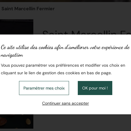
Saint Marcellin Fermier
Saint Marcellin F
Ce site utilise des cookies afin d’améliorer votre expérience de
navigation
EN STOCK
Vous pouvez paramétrer vos préférences et modifier vos choix en
Matière grasse sur produit fini :
23%
cliquant sur le lien de gestion des cookies en bas de page.
5,50 € / Par 2 pièces
Paramétrer mes choix
OK pour moi !
Ajouter au panier
Continuer sans accepter